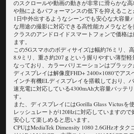
のスクロールや動画の動きが非常に滑らかな高
や熱によるパフォーマンスの低下を抑えること
1日中外出するようなシーンでも安心な大容量
な用途の撮影に対応できる高性能カメラなどを
クラスのアンドロイドスマートフォンで価格は約
ます。
この5Gスマホのボディサイズは幅約76ミリ、高
8.9ミリ、重さ約207ｇという握りやすい薄型
なっており、カラーバリエーションはブラック
ディスプレイは解像度FHD+ 2400×1080でアスペ
インチ有機ELディスプレイを搭載しており、バ
速充電に対応している4300mAh大容量バッテ
す。
また、ディスプレイにはGorilla Glass Vict
レッシュレートが120Hzに対応していますの
安心して楽しめると思います。
CPUはMediaTek Dimensity 1080 2.6G