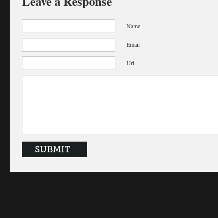
Leave a Response
Name
Email
Url